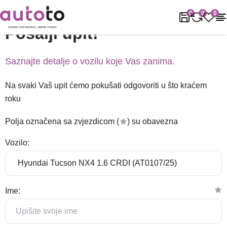
Naslovnica
Podrška
Pošalji upit!
0
0
0
Pošalji upit!
Saznajte detalje o vozilu koje Vas zanima.
Na svaki Vaš upit ćemo pokušati odgovoriti u što kraćem
roku
Polja označena sa zvjezdicom (
) su obavezna
Vozilo:
Ime: