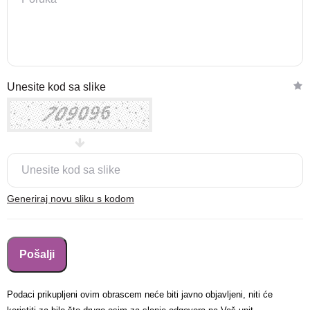
Nova lokacija - Slavonska
Unesite kod sa slike
avenija 102, Resnik
Brza pretraga
Napredna pretraga
Traži
Generiraj novu sliku s kodom
Podaci prikupljeni ovim obrascem neće biti javno objavljeni, niti će