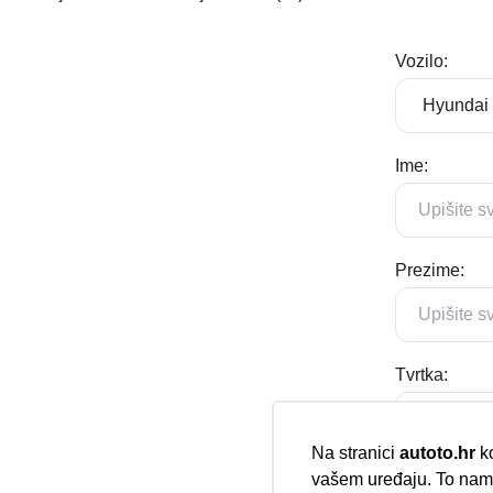
Vozilo:
Ime:
Prezime:
Tvrtka:
Na stranici
autoto.hr
ko
vašem uređaju. To nam 
E-mail: