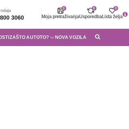
0
0
0
rodaja
Moja pretraživanja
Usporedba
Lista želja
800 3060
OSTI
ZAŠTO AUTOTO?
NOVA VOZILA