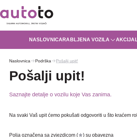
NASLOVNICA
RABLJENA VOZILA
AKCIJA
Naslovnica
Podrška
Pošalji upit!
Pošalji upit!
Saznajte detalje o vozilu koje Vas zanima.
Na svaki Vaš upit ćemo pokušati odgovoriti u što kraćem r
Polja označena sa zvjezdicom (
) su obavezna