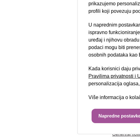
prikazujemo personalizi
profili koji povezuju po
U naprednim postavkam
Telefon/mobi
Nova lokacija 
ispravno funkcioniranj
uređaj i njihovu obradu
podaci mogu biti prene
osobnih podataka kao E
Poruka:
Kada korisnici daju pri
Pravilima privatnosti i
personalizacija oglasa, 
Više informacija o kol
Unesite kod 
Napredne postavke
Generiraj nov