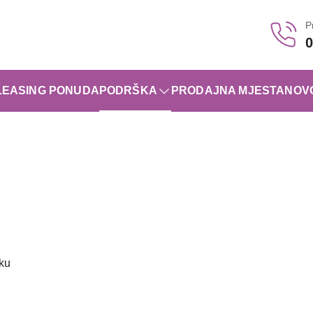
P
0
LEASING PONUDA
PODRŠKA
PRODAJNA MJESTA
NOV
oku