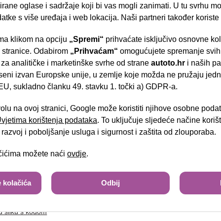
rane oglase i sadržaje koji bi vas mogli zanimati. U tu svrhu mog
datke s više uređaja i web lokacija. Naši partneri također koriste
a klikom na opciju
„Spremi“
prihvaćate isključivo osnovne ko
tel:
- Slavonska aven
e stranice. Odabirom
„Prihvaćam“
omogućujete spremanje svih 
 za analitičke i marketinške svrhe od strane
autoto.hr
i naših pa
seni izvan Europske unije, u zemlje koje možda ne pružaju jedn
U, sukladno članku 49. stavku 1. točki a) GDPR-a.
Brza pretraga
Napredna pretraga
volu na ovoj stranici, Google može koristiti njihove osobne poda
 Uvjetima korištenja podataka
. To uključuje sljedeće načine kori
Tra
razvoj i poboljšanje usluga i sigurnost i zaštita od zlouporaba.
ačićima možete naći
ovdje
.
sa slike
 kolačića
Odbij
u sliku s kodom