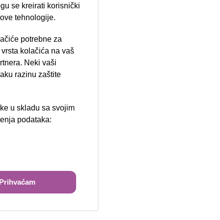
u se kreirati korisnički
 ove tehnologije.
lačiće potrebne za
ija 102, Resnik
vrsta kolačića na vaš
rtnera. Neki vaši
aku razinu zaštite
tke u skladu sa svojim
štenja podataka:
ži
Prihvaćam