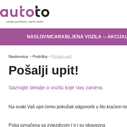
NASLOVNICA
RABLJENA VOZILA
AKCIJA
Naslovnica
Podrška
Pošalji upit!
Pošalji upit!
Saznajte detalje o vozilu koje Vas zanima.
Na svaki Vaš upit ćemo pokušati odgovoriti u što kraćem r
Polja označena sa zvjezdicom (
) su obavezna