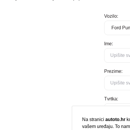
Vozilo:
Ime:
Prezime:
Tvrtka:
Na stranici
autoto.hr
ko
vašem uređaju. To nam 
E-mail: