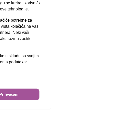
u se kreirati korisnički
 ove tehnologije.
lačiće potrebne za
ija 102, Resnik
vrsta kolačića na vaš
rtnera. Neki vaši
aku razinu zaštite
tke u skladu sa svojim
štenja podataka:
ži
Prihvaćam