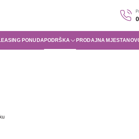
P
0
LEASING PONUDA
PODRŠKA
PRODAJNA MJESTA
NOV
oku