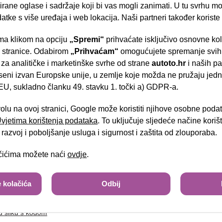
rane oglase i sadržaje koji bi vas mogli zanimati. U tu svrhu mog
datke s više uređaja i web lokacija. Naši partneri također koriste
a klikom na opciju
„Spremi“
prihvaćate isključivo osnovne ko
tel:
- Slavonska aven
e stranice. Odabirom
„Prihvaćam“
omogućujete spremanje svih 
 za analitičke i marketinške svrhe od strane
autoto.hr
i naših pa
seni izvan Europske unije, u zemlje koje možda ne pružaju jedn
U, sukladno članku 49. stavku 1. točki a) GDPR-a.
Brza pretraga
Napredna pretraga
volu na ovoj stranici, Google može koristiti njihove osobne poda
 Uvjetima korištenja podataka
. To uključuje sljedeće načine kori
Tra
razvoj i poboljšanje usluga i sigurnost i zaštita od zlouporaba.
ačićima možete naći
ovdje
.
sa slike
 kolačića
Odbij
u sliku s kodom