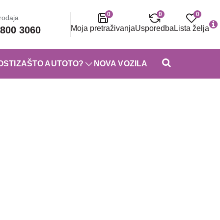
0
0
0
rodaja
Moja pretraživanja
Usporedba
Lista želja
800 3060
OSTI
ZAŠTO AUTOTO?
NOVA VOZILA