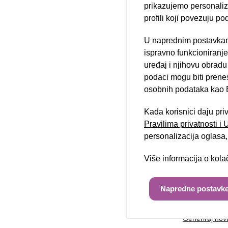
prikazujemo personalizi
profili koji povezuju po
U naprednim postavkam
Telefon/mobi
Nova lokacija 
ispravno funkcioniranj
uređaj i njihovu obradu
podaci mogu biti prene
osobnih podataka kao E
Poruka:
Kada korisnici daju pri
Pravilima privatnosti i
personalizacija oglasa, 
Više informacija o kol
Unesite kod 
Napredne postavke
Generiraj nov