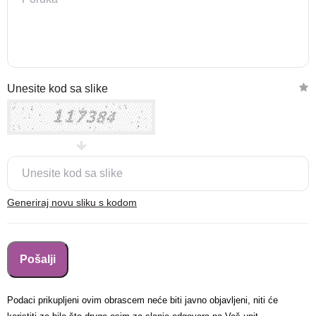
Nova lokacija - Slavonska
Unesite kod sa slike
avenija 102, Resnik
Brza pretraga
Napredna pretraga
Traži
Generiraj novu sliku s kodom
Podaci prikupljeni ovim obrascem neće biti javno objavljeni, niti će