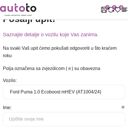
Naslovnica
Podrška
Pošalji upit!
0
0
0
Pošalji upit!
Saznajte detalje o vozilu koje Vas zanima.
Na svaki Vaš upit ćemo pokušati odgovoriti u što kraćem
roku
Polja označena sa zvjezdicom (
) su obavezna
Vozilo:
Ime: