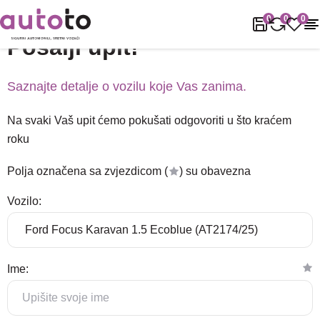
Naslovnica
Podrška
Pošalji upit!
0
0
0
Pošalji upit!
Saznajte detalje o vozilu koje Vas zanima.
Na svaki Vaš upit ćemo pokušati odgovoriti u što kraćem
roku
Polja označena sa zvjezdicom (
) su obavezna
Vozilo:
Ime: