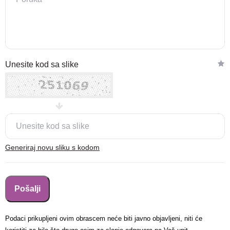
Nova lokacija - Slavonska
Unesite kod sa slike
avenija 102, Resnik
Brza pretraga
Napredna pretraga
Traži
Generiraj novu sliku s kodom
Podaci prikupljeni ovim obrascem neće biti javno objavljeni, niti će