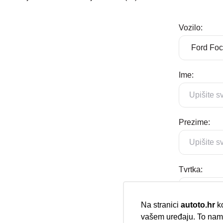
Vozilo:
Ime:
Prezime:
Tvrtka:
Na stranici
autoto.hr
ko
vašem uređaju. To nam 
E-mail: