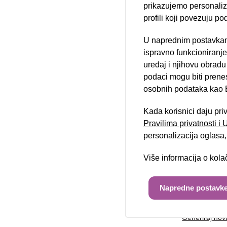
prikazujemo personalizi
profili koji povezuju po
U naprednim postavkam
Telefon/mobi
Nova lokacija 
ispravno funkcioniranj
uređaj i njihovu obradu
podaci mogu biti prene
osobnih podataka kao E
Poruka:
Kada korisnici daju pri
Pravilima privatnosti i
personalizacija oglasa, 
Više informacija o kol
Unesite kod 
Napredne postavke
Generiraj nov