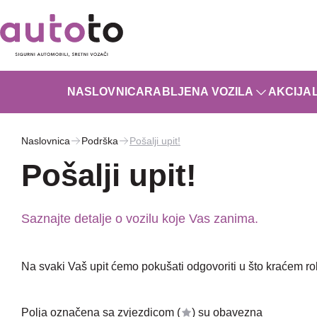
NASLOVNICA
RABLJENA VOZILA
AKCIJA
Naslovnica
Podrška
Pošalji upit!
Pošalji upit!
Saznajte detalje o vozilu koje Vas zanima.
Na svaki Vaš upit ćemo pokušati odgovoriti u što kraćem r
Polja označena sa zvjezdicom (
) su obavezna