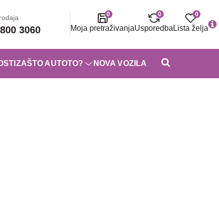
0
0
0
rodaja
Moja pretraživanja
Usporedba
Lista želja
800 3060
OSTI
ZAŠTO AUTOTO?
NOVA VOZILA