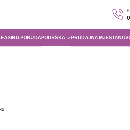
P
0
LEASING PONUDA
PODRŠKA
PRODAJNA MJESTA
NOV
oku