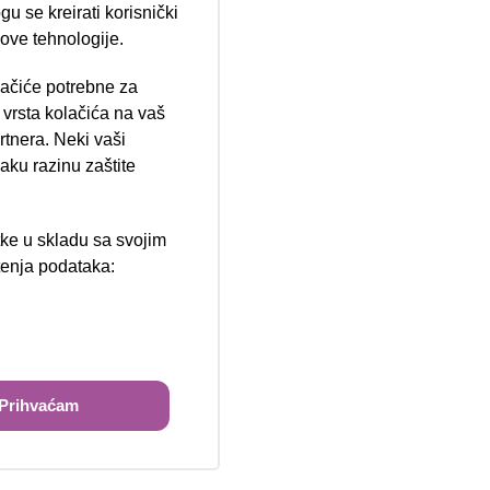
u se kreirati korisnički
 ove tehnologije.
lačiće potrebne za
ija 102, Resnik
vrsta kolačića na vaš
rtnera. Neki vaši
aku razinu zaštite
tke u skladu sa svojim
štenja podataka:
ži
Prihvaćam