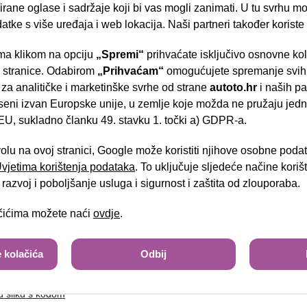
rane oglase i sadržaje koji bi vas mogli zanimati. U tu svrhu mog
datke s više uređaja i web lokacija. Naši partneri također koriste
a klikom na opciju
„Spremi“
prihvaćate isključivo osnovne ko
tel:
- Slavonska aven
e stranice. Odabirom
„Prihvaćam“
omogućujete spremanje svih 
 za analitičke i marketinške svrhe od strane
autoto.hr
i naših pa
seni izvan Europske unije, u zemlje koje možda ne pružaju jedn
U, sukladno članku 49. stavku 1. točki a) GDPR-a.
Brza pretraga
Napredna pretraga
volu na ovoj stranici, Google može koristiti njihove osobne poda
 Uvjetima korištenja podataka
. To uključuje sljedeće načine kori
Tra
razvoj i poboljšanje usluga i sigurnost i zaštita od zlouporaba.
ačićima možete naći
ovdje
.
sa slike
 kolačića
Odbij
u sliku s kodom