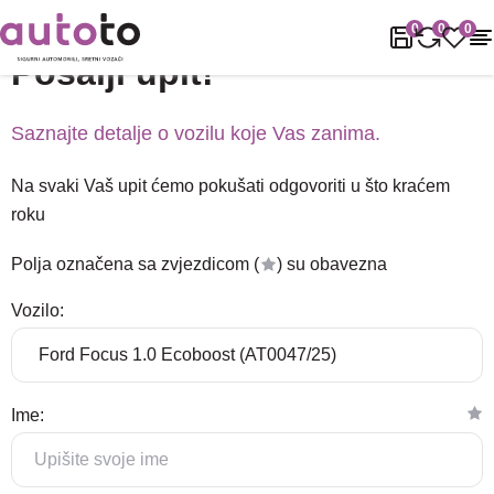
Naslovnica
Podrška
Pošalji upit!
0
0
0
Pošalji upit!
Saznajte detalje o vozilu koje Vas zanima.
Na svaki Vaš upit ćemo pokušati odgovoriti u što kraćem
roku
Polja označena sa zvjezdicom (
) su obavezna
Vozilo:
Ime: