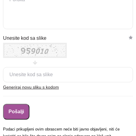
Nova lokacija - Slavonska
Unesite kod sa slike
avenija 102, Resnik
Brza pretraga
Napredna pretraga
Traži
Generiraj novu sliku s kodom
Podaci prikupljeni ovim obrascem neće biti javno objavljeni, niti će