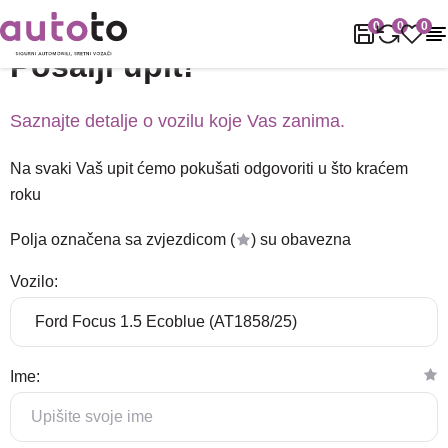
Naslovnica
Podrška
Pošalji upit!
0
0
0
Pošalji upit!
Saznajte detalje o vozilu koje Vas zanima.
Na svaki Vaš upit ćemo pokušati odgovoriti u što kraćem
roku
Polja označena sa zvjezdicom (
) su obavezna
Vozilo:
Ime: