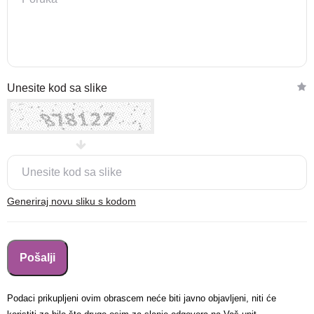
Nova lokacija - Slavonska
Unesite kod sa slike
avenija 102, Resnik
Brza pretraga
Napredna pretraga
Traži
Generiraj novu sliku s kodom
Podaci prikupljeni ovim obrascem neće biti javno objavljeni, niti će