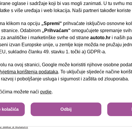
rane oglase i sadržaje koji bi vas mogli zanimati. U tu svrhu mog
datke s više uređaja i web lokacija. Naši partneri također koriste
a klikom na opciju
„Spremi“
prihvaćate isključivo osnovne ko
tel:
- Slavonska aven
e stranice. Odabirom
„Prihvaćam“
omogućujete spremanje svih 
 za analitičke i marketinške svrhe od strane
autoto.hr
i naših pa
seni izvan Europske unije, u zemlje koje možda ne pružaju jedn
U, sukladno članku 49. stavku 1. točki a) GDPR-a.
Brza pretraga
Napredna pretraga
volu na ovoj stranici, Google može koristiti njihove osobne poda
 Uvjetima korištenja podataka
. To uključuje sljedeće načine kori
Tra
razvoj i poboljšanje usluga i sigurnost i zaštita od zlouporaba.
ačićima možete naći
ovdje
.
sa slike
 kolačića
Odbij
u sliku s kodom