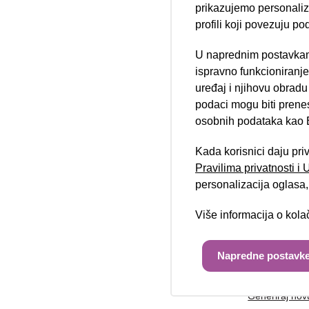
prikazujemo personalizi
profili koji povezuju po
U naprednim postavkam
Telefon/mobi
Nova lokacija 
ispravno funkcioniranj
uređaj i njihovu obradu
podaci mogu biti prene
osobnih podataka kao E
Poruka:
Kada korisnici daju pri
Pravilima privatnosti i
personalizacija oglasa, 
Više informacija o kol
Unesite kod 
Napredne postavke
Generiraj nov