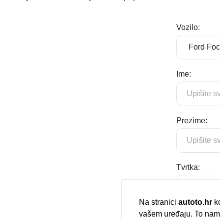
Vozilo:
Ime:
Prezime:
Tvrtka:
Na stranici
autoto.hr
ko
vašem uređaju. To nam 
E-mail: