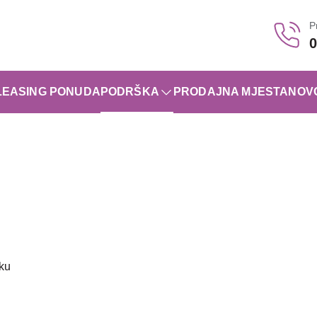
P
0
LEASING PONUDA
PODRŠKA
PRODAJNA MJESTA
NOV
oku