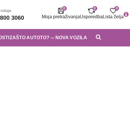
0
0
0
rodaja
Moja pretraživanja
Usporedba
Lista želja
800 3060
OSTI
ZAŠTO AUTOTO?
NOVA VOZILA