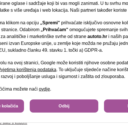
rane oglase i sadržaje koji bi vas mogli zanimati. U tu svrhu mog
datke s više uređaja i web lokacija. Naši partneri također koriste
a klikom na opciju
„Spremi“
prihvaćate isključivo osnovne ko
tel:
- Slavonska aven
e stranice. Odabirom
„Prihvaćam“
omogućujete spremanje svih 
 za analitičke i marketinške svrhe od strane
autoto.hr
i naših pa
seni izvan Europske unije, u zemlje koje možda ne pružaju jedn
U, sukladno članku 49. stavku 1. točki a) GDPR-a.
Brza pretraga
Napredna pretraga
volu na ovoj stranici, Google može koristiti njihove osobne poda
 Uvjetima korištenja podataka
. To uključuje sljedeće načine kori
Tra
razvoj i poboljšanje usluga i sigurnost i zaštita od zlouporaba.
ačićima možete naći
ovdje
.
sa slike
 kolačića
Odbij
u sliku s kodom