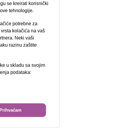
u se kreirati korisnički
 ove tehnologije.
lačiće potrebne za
ija 102, Resnik
vrsta kolačića na vaš
rtnera. Neki vaši
aku razinu zaštite
tke u skladu sa svojim
štenja podataka:
ži
Prihvaćam