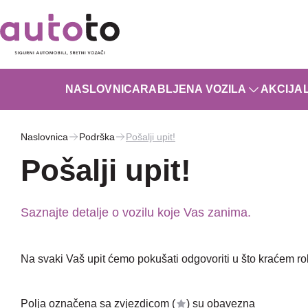
NASLOVNICA
RABLJENA VOZILA
AKCIJA
Naslovnica
Podrška
Pošalji upit!
Pošalji upit!
Saznajte detalje o vozilu koje Vas zanima.
Na svaki Vaš upit ćemo pokušati odgovoriti u što kraćem r
Polja označena sa zvjezdicom (
) su obavezna