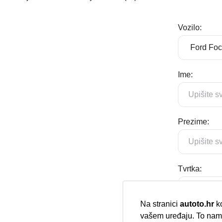
Vozilo:
Ime:
Prezime:
Tvrtka:
Na stranici
autoto.hr
ko
vašem uređaju. To nam 
E-mail: