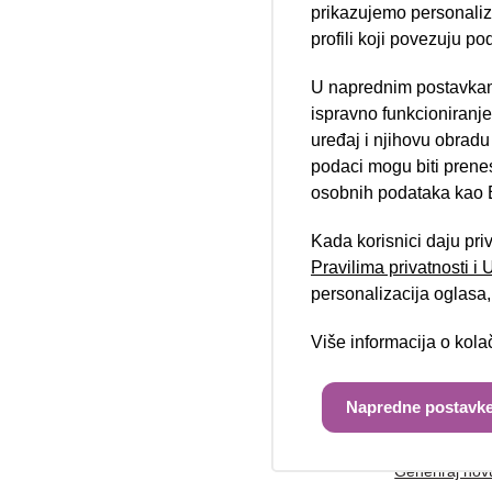
prikazujemo personalizi
profili koji povezuju po
U naprednim postavkam
Telefon/mobi
Nova lokacija 
ispravno funkcioniranj
uređaj i njihovu obradu
podaci mogu biti prene
osobnih podataka kao E
Poruka:
Kada korisnici daju pri
Pravilima privatnosti i
personalizacija oglasa, 
Više informacija o kol
Unesite kod 
Napredne postavke
Generiraj nov