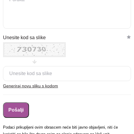
Nova lokacija - Slavonska
Unesite kod sa slike
avenija 102, Resnik
Brza pretraga
Napredna pretraga
Traži
Generiraj novu sliku s kodom
Podaci prikupljeni ovim obrascem neće biti javno objavljeni, niti će