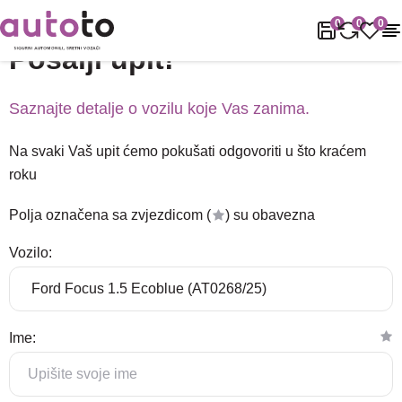
Naslovnica
Podrška
Pošalji upit!
0
0
0
Pošalji upit!
Saznajte detalje o vozilu koje Vas zanima.
Na svaki Vaš upit ćemo pokušati odgovoriti u što kraćem
roku
Polja označena sa zvjezdicom (
) su obavezna
Vozilo:
Ime: