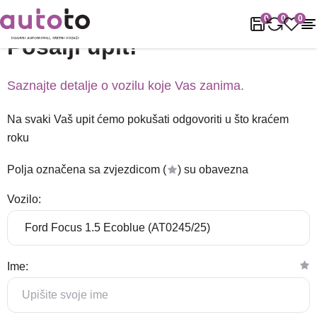
Naslovnica
Podrška
Pošalji upit!
0
0
0
Pošalji upit!
Saznajte detalje o vozilu koje Vas zanima.
Na svaki Vaš upit ćemo pokušati odgovoriti u što kraćem
roku
Polja označena sa zvjezdicom (
) su obavezna
Vozilo:
Ime: