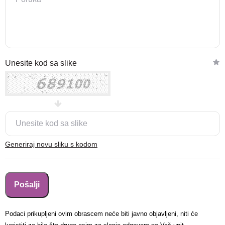
Nova lokacija - Slavonska
Unesite kod sa slike
avenija 102, Resnik
Brza pretraga
Napredna pretraga
Traži
Generiraj novu sliku s kodom
Podaci prikupljeni ovim obrascem neće biti javno objavljeni, niti će