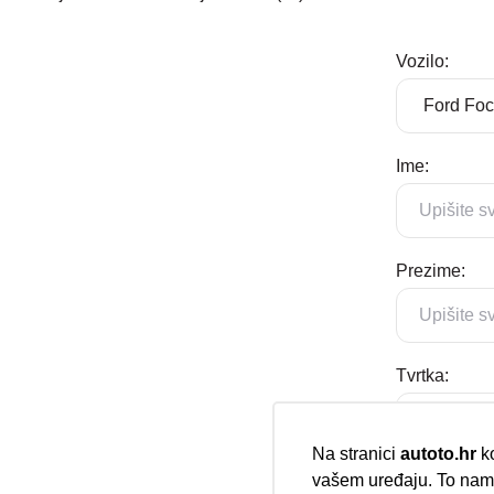
Vozilo:
Ime:
Prezime:
Tvrtka:
Na stranici
autoto.hr
ko
vašem uređaju. To nam 
E-mail: