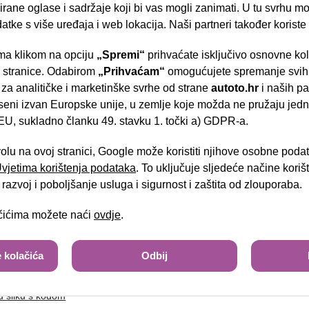
rane oglase i sadržaje koji bi vas mogli zanimati. U tu svrhu mog
datke s više uređaja i web lokacija. Naši partneri također koriste
a klikom na opciju
„Spremi“
prihvaćate isključivo osnovne ko
tel:
- Slavonska aven
e stranice. Odabirom
„Prihvaćam“
omogućujete spremanje svih 
 za analitičke i marketinške svrhe od strane
autoto.hr
i naših pa
seni izvan Europske unije, u zemlje koje možda ne pružaju jedn
U, sukladno članku 49. stavku 1. točki a) GDPR-a.
Brza pretraga
Napredna pretraga
volu na ovoj stranici, Google može koristiti njihove osobne poda
 Uvjetima korištenja podataka
. To uključuje sljedeće načine kori
Tra
razvoj i poboljšanje usluga i sigurnost i zaštita od zlouporaba.
ačićima možete naći
ovdje
.
sa slike
 kolačića
Odbij
u sliku s kodom