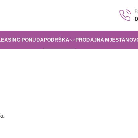
P
0
LEASING PONUDA
PODRŠKA
PRODAJNA MJESTA
NOV
oku