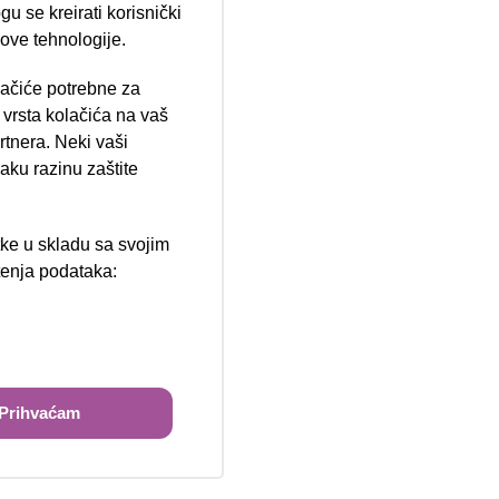
u se kreirati korisnički
 ove tehnologije.
lačiće potrebne za
ija 102, Resnik
vrsta kolačića na vaš
rtnera. Neki vaši
aku razinu zaštite
tke u skladu sa svojim
štenja podataka:
ži
Prihvaćam