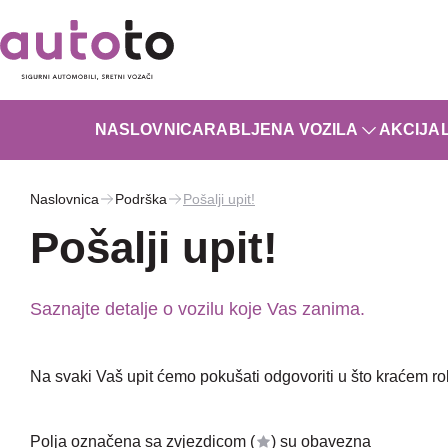
NASLOVNICA
RABLJENA VOZILA
AKCIJA
Naslovnica
Podrška
Pošalji upit!
Pošalji upit!
Saznajte detalje o vozilu koje Vas zanima.
Na svaki Vaš upit ćemo pokušati odgovoriti u što kraćem r
Polja označena sa zvjezdicom (
) su obavezna