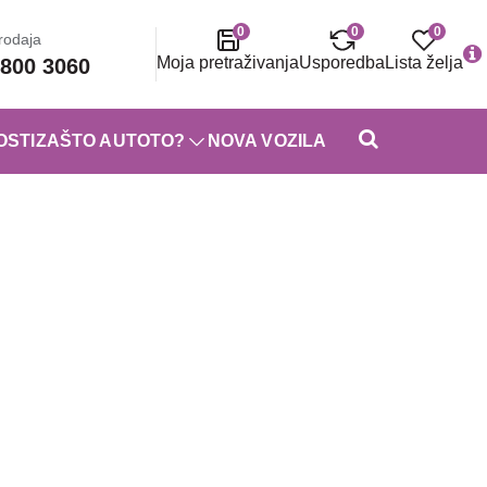
0
0
0
rodaja
Moja pretraživanja
Usporedba
Lista želja
800 3060
OSTI
ZAŠTO AUTOTO?
NOVA VOZILA