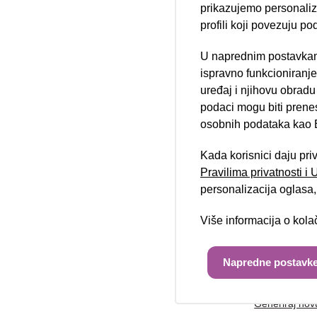
prikazujemo personalizi
profili koji povezuju po
U naprednim postavkam
Telefon/mobi
Nova lokacija 
ispravno funkcioniranj
uređaj i njihovu obradu
podaci mogu biti prene
osobnih podataka kao E
Poruka:
Kada korisnici daju pri
Pravilima privatnosti i
personalizacija oglasa, 
Više informacija o kol
Unesite kod 
Napredne postavke
Generiraj nov