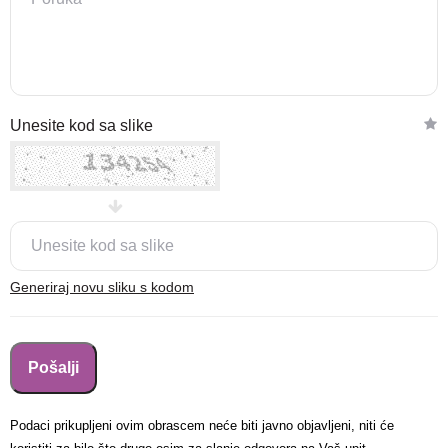
Nova lokacija - Slavonska
Unesite kod sa slike
avenija 102, Resnik
Brza pretraga
Napredna pretraga
Traži
Generiraj novu sliku s kodom
Podaci prikupljeni ovim obrascem neće biti javno objavljeni, niti će