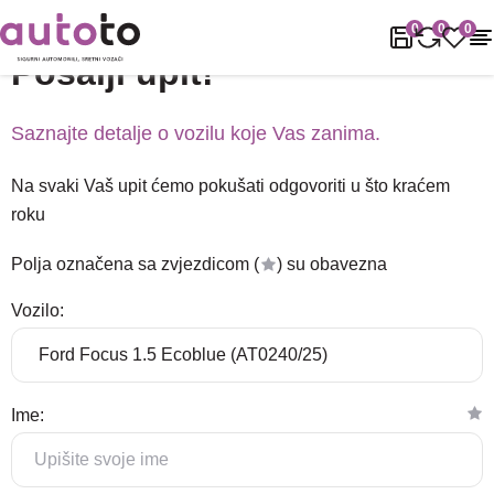
Naslovnica
Podrška
Pošalji upit!
0
0
0
Pošalji upit!
Saznajte detalje o vozilu koje Vas zanima.
Na svaki Vaš upit ćemo pokušati odgovoriti u što kraćem
roku
Polja označena sa zvjezdicom (
) su obavezna
Vozilo:
Ime: