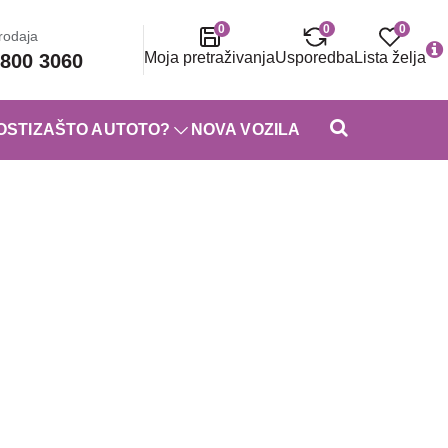
0
0
0
rodaja
Moja pretraživanja
Usporedba
Lista želja
800 3060
OSTI
ZAŠTO AUTOTO?
NOVA VOZILA