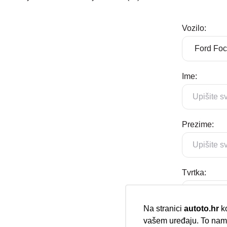
Vozilo:
Ime:
Prezime:
Tvrtka:
Na stranici
autoto.hr
ko
vašem uređaju. To nam 
E-mail: