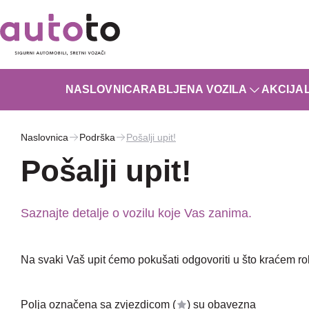
NASLOVNICA
RABLJENA VOZILA
AKCIJA
Naslovnica
Podrška
Pošalji upit!
Pošalji upit!
Saznajte detalje o vozilu koje Vas zanima.
Na svaki Vaš upit ćemo pokušati odgovoriti u što kraćem r
Polja označena sa zvjezdicom (
) su obavezna