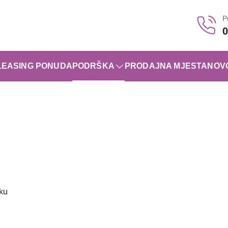
P
0
LEASING PONUDA
PODRŠKA
PRODAJNA MJESTA
NOV
oku