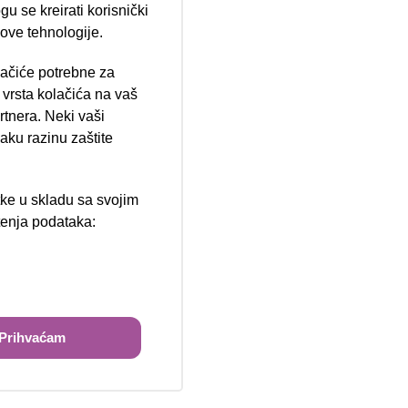
u se kreirati korisnički
 ove tehnologije.
lačiće potrebne za
ija 102, Resnik
vrsta kolačića na vaš
rtnera. Neki vaši
aku razinu zaštite
tke u skladu sa svojim
štenja podataka:
ži
Prihvaćam