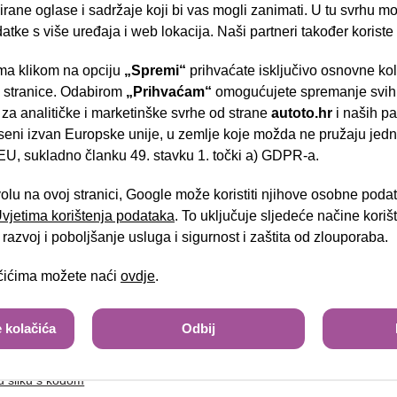
rane oglase i sadržaje koji bi vas mogli zanimati. U tu svrhu mog
datke s više uređaja i web lokacija. Naši partneri također koriste
a klikom na opciju
„Spremi“
prihvaćate isključivo osnovne ko
tel:
- Slavonska aven
e stranice. Odabirom
„Prihvaćam“
omogućujete spremanje svih 
 za analitičke i marketinške svrhe od strane
autoto.hr
i naših pa
seni izvan Europske unije, u zemlje koje možda ne pružaju jedn
U, sukladno članku 49. stavku 1. točki a) GDPR-a.
Brza pretraga
Napredna pretraga
volu na ovoj stranici, Google može koristiti njihove osobne poda
 Uvjetima korištenja podataka
. To uključuje sljedeće načine kori
Tra
razvoj i poboljšanje usluga i sigurnost i zaštita od zlouporaba.
ačićima možete naći
ovdje
.
sa slike
 kolačića
Odbij
u sliku s kodom