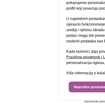
prikazujemo personalizi
profili koji povezuju po
U naprednim postavkam
Telefon/mobi
Nova lokacija 
ispravno funkcioniranj
uređaj i njihovu obradu
podaci mogu biti prene
osobnih podataka kao E
Poruka:
Kada korisnici daju pri
Pravilima privatnosti i
personalizacija oglasa, 
Više informacija o kol
Unesite kod 
Napredne postavke
Generiraj nov